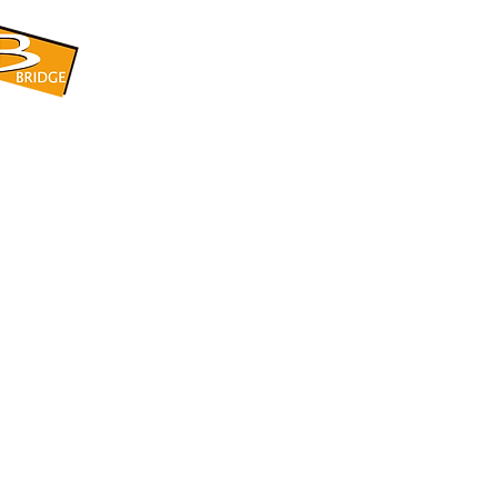
​BRIDGE CORPORATION
​株式会社ブリッジ
〒599-8104 大阪府堺市東区引野町1-5-1
TEL: 072-253-2205 FAX: 072-247-5870
bridge@violet.plala.or.jp
©2022 by 株式会社ブリッジ -