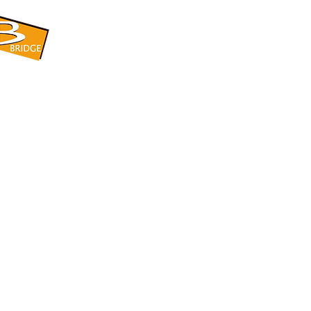
​BRIDGE CORPORATION
​株式会社ブリッジ
〒599-8104 大阪府堺市東区引野町1-5-1
TEL: 072-253-2205 FAX: 072-247-5870
bridge@violet.plala.or.jp
©2022 by 株式会社ブリッジ -