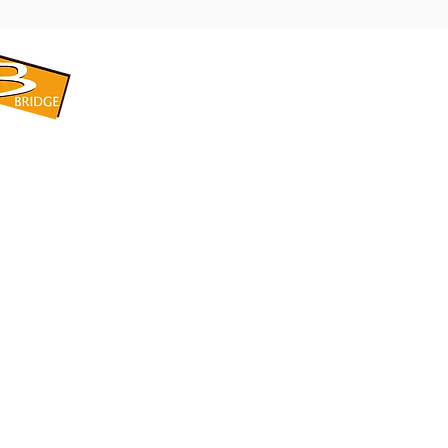
​BRIDGE CORPORATION
​株式会社ブリッジ
〒599-8104 大阪府堺市東区引野町1-5-1
TEL: 072-253-2205 FAX: 072-247-5870
bridge@violet.plala.or.jp
©2022 by 株式会社ブリッジ -