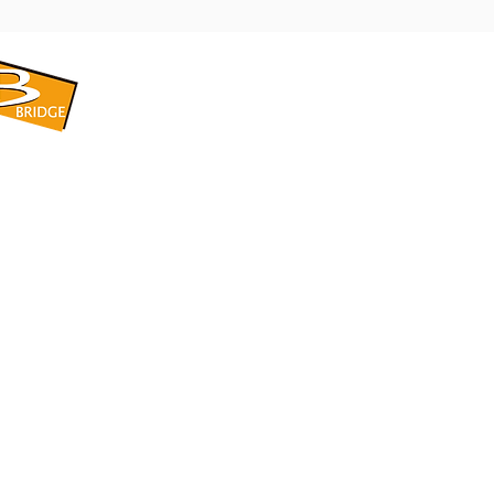
​BRIDGE CORPORATION
​株式会社ブリッジ
〒599-8104 大阪府堺市東区引野町1-5-1
TEL: 072-253-2205 FAX: 072-247-5870
bridge@violet.plala.or.jp
©2022 by 株式会社ブリッジ -