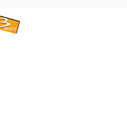
​BRIDGE CORPORATION
​株式会社ブリッジ
〒599-8104 大阪府堺市東区引野町1-5-1
TEL: 072-253-2205 FAX: 072-247-5870
bridge@violet.plala.or.jp
©2022 by 株式会社ブリッジ -