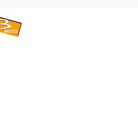
​BRIDGE CORPORATION
​株式会社ブリッジ
〒599-8104 大阪府堺市東区引野町1-5-1
TEL: 072-253-2205 FAX: 072-247-5870
bridge@violet.plala.or.jp
©2022 by 株式会社ブリッジ -