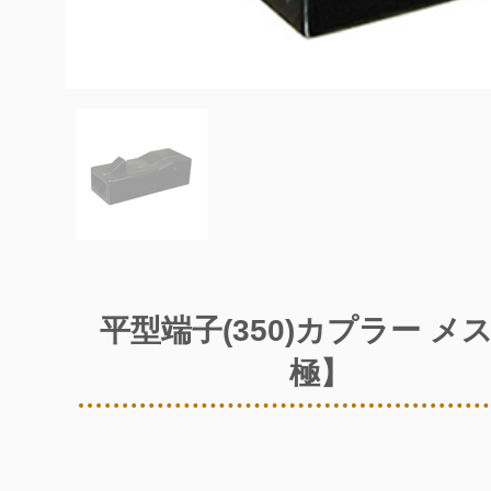
平型端子(350)カプラー メ
極】