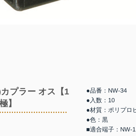
0)カプラー オス【1
●品番：NW-34
●入数：10
極】
●材質：ポリプロ
●色：黒
■適合端子：NW-1