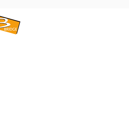
​BRIDGE CORPORATION
​株式会社ブリッジ
〒599-8104 大阪府堺市東区引野町1-5-1
TEL: 072-253-2205 FAX: 072-247-5870
bridge@violet.plala.or.jp
©2022 by 株式会社ブリッジ -