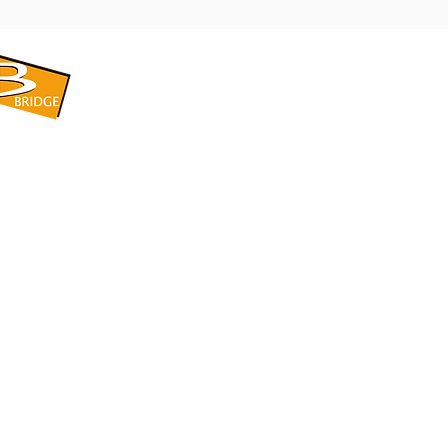
​BRIDGE CORPORATION
​株式会社ブリッジ
〒599-8104 大阪府堺市東区引野町1-5-1
TEL: 072-253-2205 FAX: 072-247-5870
bridge@violet.plala.or.jp
©2022 by 株式会社ブリッジ -