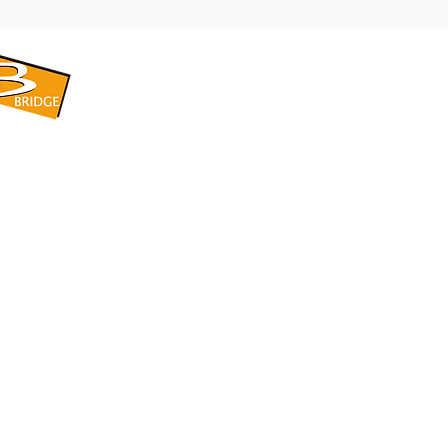
​BRIDGE CORPORATION
​株式会社ブリッジ
〒599-8104 大阪府堺市東区引野町1-5-1
TEL: 072-253-2205 FAX: 072-247-5870
bridge@violet.plala.or.jp
©2022 by 株式会社ブリッジ -