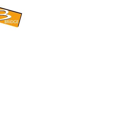
​BRIDGE CORPORATION
​株式会社ブリッジ
〒599-8104 大阪府堺市東区引野町1-5-1
TEL: 072-253-2205 FAX: 072-247-5870
bridge@violet.plala.or.jp
©2022 by 株式会社ブリッジ -