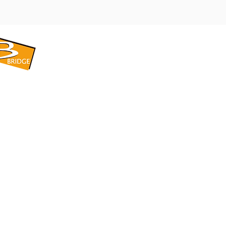
​BRIDGE CORPORATION
​株式会社ブリッジ
〒599-8104 大阪府堺市東区引野町1-5-1
TEL: 072-253-2205 FAX: 072-247-5870
bridge@violet.plala.or.jp
©2022 by 株式会社ブリッジ -