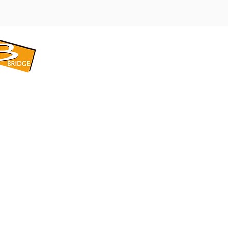
​BRIDGE CORPORATION
​株式会社ブリッジ
〒599-8104 大阪府堺市東区引野町1-5-1
TEL: 072-253-2205 FAX: 072-247-5870
bridge@violet.plala.or.jp
©2022 by 株式会社ブリッジ -