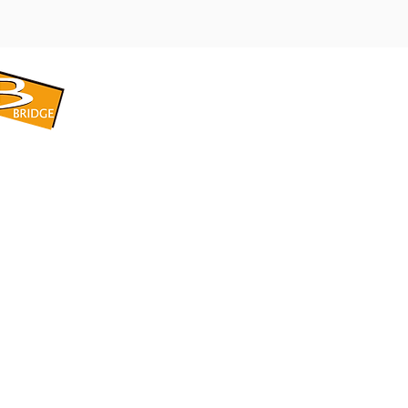
​BRIDGE CORPORATION
​株式会社ブリッジ
〒599-8104 大阪府堺市東区引野町1-5-1
TEL: 072-253-2205 FAX: 072-247-5870
bridge@violet.plala.or.jp
©2022 by 株式会社ブリッジ -