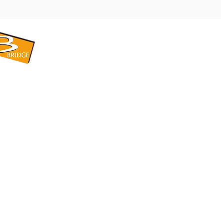
​BRIDGE CORPORATION
​株式会社ブリッジ
〒599-8104 大阪府堺市東区引野町1-5-1
TEL: 072-253-2205 FAX: 072-247-5870
bridge@violet.plala.or.jp
©2022 by 株式会社ブリッジ -