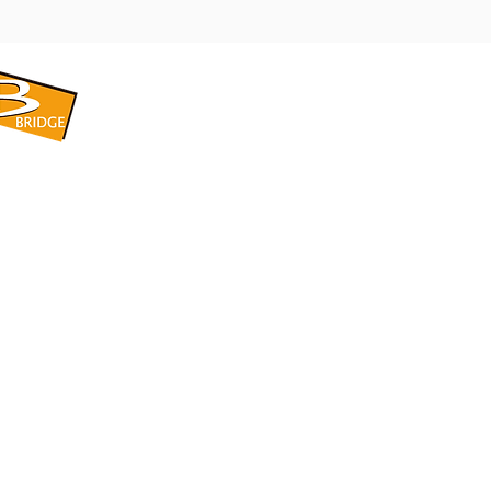
​BRIDGE CORPORATION
​株式会社ブリッジ
〒599-8104 大阪府堺市東区引野町1-5-1
TEL: 072-253-2205 FAX: 072-247-5870
bridge@violet.plala.or.jp
©2022 by 株式会社ブリッジ -