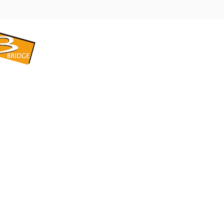
​BRIDGE CORPORATION
​株式会社ブリッジ
〒599-8104 大阪府堺市東区引野町1-5-1
TEL: 072-253-2205 FAX: 072-247-5870
bridge@violet.plala.or.jp
©2022 by 株式会社ブリッジ -