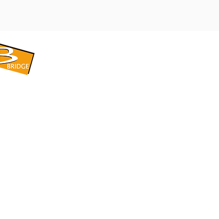
​BRIDGE CORPORATION
​株式会社ブリッジ
〒599-8104 大阪府堺市東区引野町1-5-1
TEL: 072-253-2205 FAX: 072-247-5870
bridge@violet.plala.or.jp
©2022 by 株式会社ブリッジ -