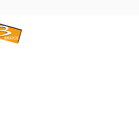
​BRIDGE CORPORATION
​株式会社ブリッジ
〒599-8104 大阪府堺市東区引野町1-5-1
TEL: 072-253-2205 FAX: 072-247-5870
bridge@violet.plala.or.jp
©2022 by 株式会社ブリッジ -