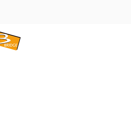
​BRIDGE CORPORATION
​株式会社ブリッジ
〒599-8104 大阪府堺市東区引野町1-5-1
TEL: 072-253-2205 FAX: 072-247-5870
bridge@violet.plala.or.jp
©2022 by 株式会社ブリッジ -