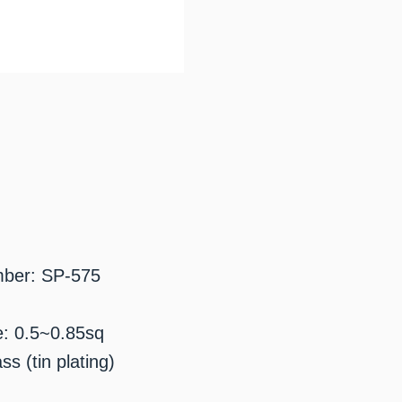
mber: SP-575
e: 0.5~0.85sq
ss (tin plating)