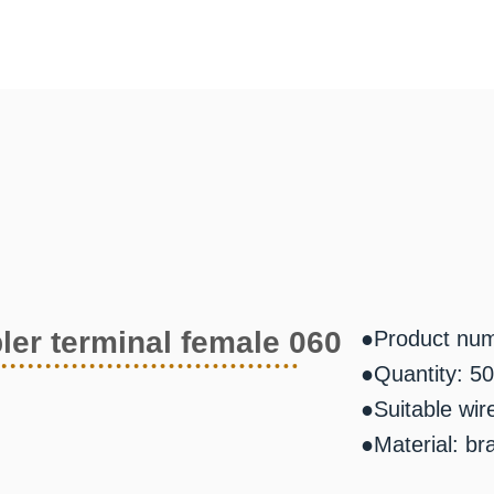
ler terminal female 060
●Product nu
●Quantity: 50
●Suitable wir
●Material: bra