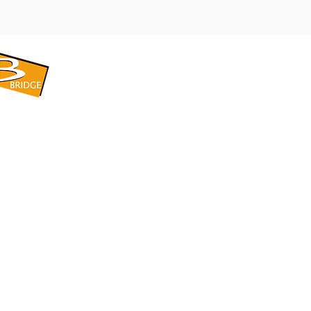
​BRIDGE CORPORATION
​株式会社ブリッジ
〒599-8104 大阪府堺市東区引野町1-5-1
TEL: 072-253-2205 FAX: 072-247-5870
bridge@violet.plala.or.jp
©2022 by 株式会社ブリッジ -