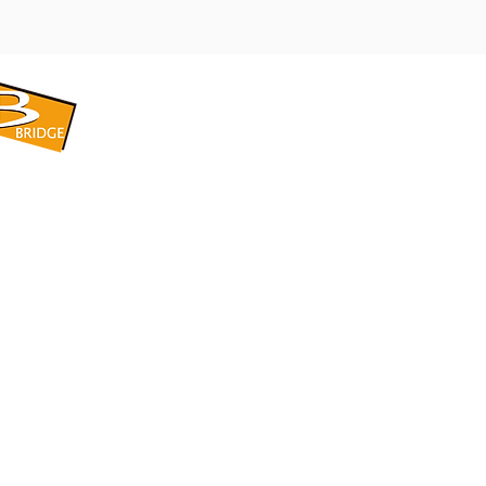
​BRIDGE CORPORATION
​株式会社ブリッジ
〒599-8104 大阪府堺市東区引野町1-5-1
TEL: 072-253-2205 FAX: 072-247-5870
bridge@violet.plala.or.jp
©2022 by 株式会社ブリッジ -