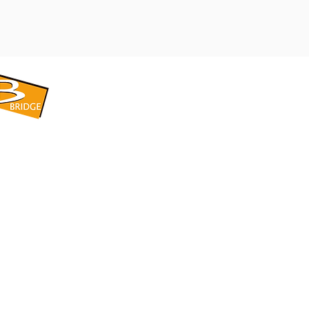
​BRIDGE CORPORATION
​株式会社ブリッジ
〒599-8104 大阪府堺市東区引野町1-5-1
TEL: 072-253-2205 FAX: 072-247-5870
bridge@violet.plala.or.jp
©2022 by 株式会社ブリッジ -