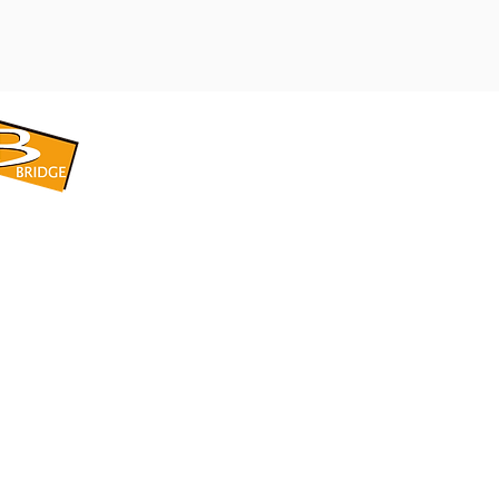
​BRIDGE CORPORATION
​株式会社ブリッジ
〒599-8104 大阪府堺市東区引野町1-5-1
TEL: 072-253-2205 FAX: 072-247-5870
bridge@violet.plala.or.jp
©2022 by 株式会社ブリッジ -