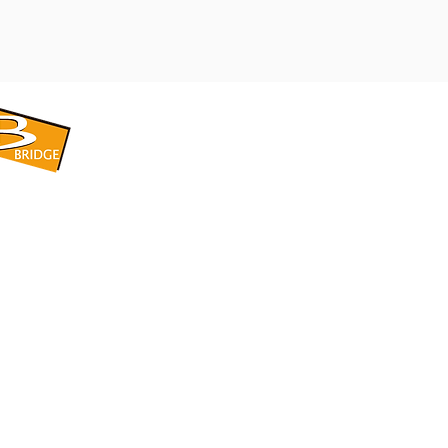
​BRIDGE CORPORATION
​株式会社ブリッジ
〒599-8104 大阪府堺市東区引野町1-5-1
TEL: 072-253-2205 FAX: 072-247-5870
bridge@violet.plala.or.jp
©2022 by 株式会社ブリッジ -