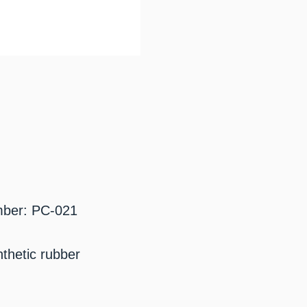
mber: PC-021
nthetic rubber