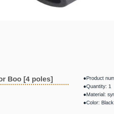
r Boo [4 poles]
●Product nu
●Quantity: 1
●Material: sy
●Color: Black