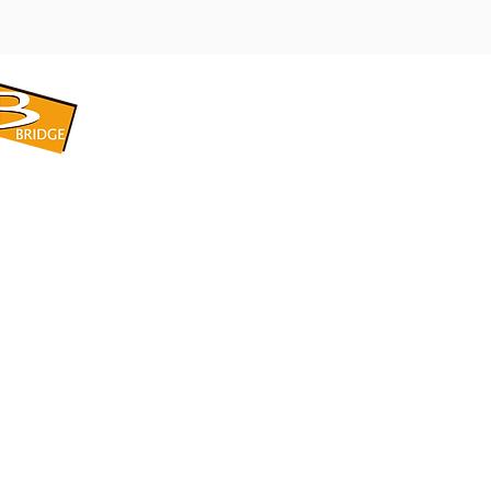
​BRIDGE CORPORATION
​株式会社ブリッジ
〒599-8104 大阪府堺市東区引野町1-5-1
TEL: 072-253-2205 FAX: 072-247-5870
bridge@violet.plala.or.jp
©2022 by 株式会社ブリッジ -