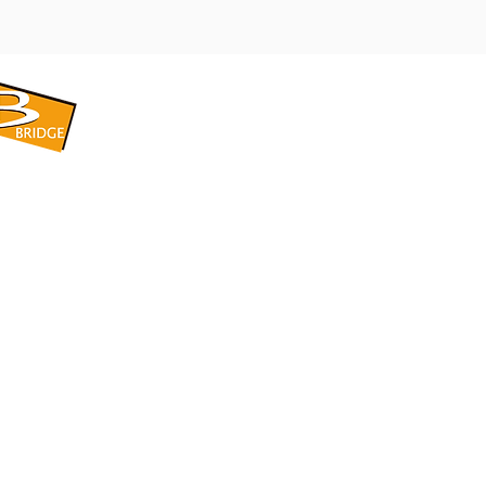
​BRIDGE CORPORATION
​株式会社ブリッジ
〒599-8104 大阪府堺市東区引野町1-5-1
TEL: 072-253-2205 FAX: 072-247-5870
bridge@violet.plala.or.jp
©2022 by 株式会社ブリッジ -