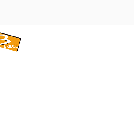
​BRIDGE CORPORATION
​株式会社ブリッジ
〒599-8104 大阪府堺市東区引野町1-5-1
TEL: 072-253-2205 FAX: 072-247-5870
bridge@violet.plala.or.jp
©2022 by 株式会社ブリッジ -