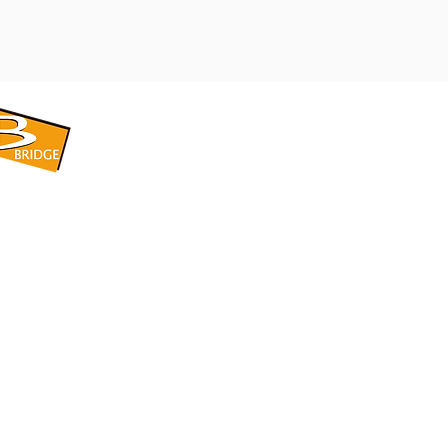
​BRIDGE CORPORATION
​株式会社ブリッジ
〒599-8104 大阪府堺市東区引野町1-5-1
TEL: 072-253-2205 FAX: 072-247-5870
bridge@violet.plala.or.jp
©2022 by 株式会社ブリッジ -