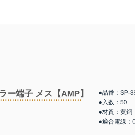
プラー端子 メス【AMP】
●品番：SP-3
●入数：50
●材質：黄銅
●適合電線：0.