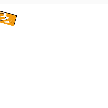
​BRIDGE CORPORATION
​株式会社ブリッジ
〒599-8104 大阪府堺市東区引野町1-5-1
TEL: 072-253-2205 FAX: 072-247-5870
bridge@violet.plala.or.jp
©2022 by 株式会社ブリッジ -