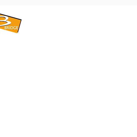
​BRIDGE CORPORATION
​株式会社ブリッジ
〒599-8104 大阪府堺市東区引野町1-5-1
TEL: 072-253-2205 FAX: 072-247-5870
bridge@violet.plala.or.jp
©2022 by 株式会社ブリッジ -