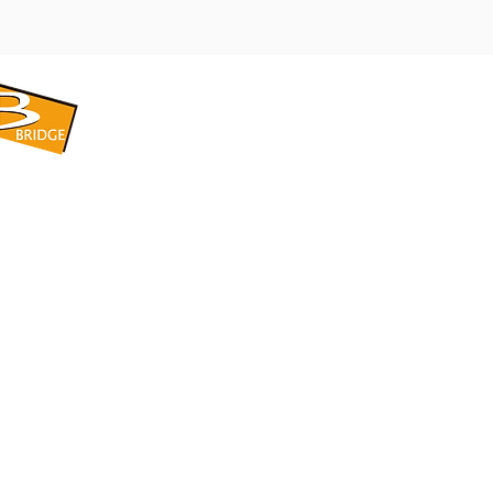
​BRIDGE CORPORATION
​株式会社ブリッジ
〒599-8104 大阪府堺市東区引野町1-5-1
TEL: 072-253-2205 FAX: 072-247-5870
bridge@violet.plala.or.jp
©2022 by 株式会社ブリッジ -