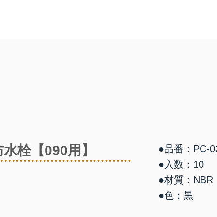
水栓【090用】
●品番：PC-0
●入数：10
●材質：NBR
●色：黒