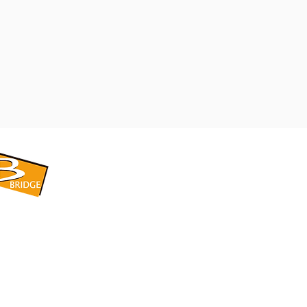
​BRIDGE CORPORATION
​株式会社ブリッジ
〒599-8104 大阪府堺市東区引野町1-5-1
TEL: 072-253-2205 FAX: 072-247-5870
bridge@violet.plala.or.jp
©2022 by 株式会社ブリッジ -