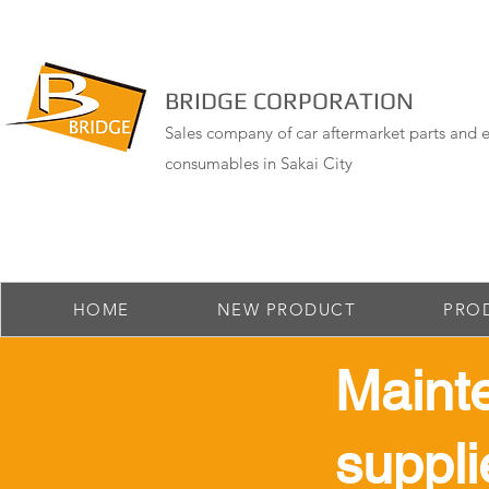
BRIDGE CORPORATION
Sales company of car aftermarket parts and e
consumables in Sakai City
HOME
NEW PRODUCT
PRO
Maint
suppli