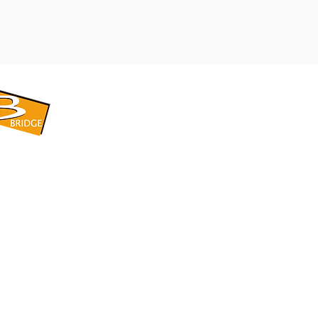
​BRIDGE CORPORATION
​株式会社ブリッジ
〒599-8104 大阪府堺市東区引野町1-5-1
TEL: 072-253-2205 FAX: 072-247-5870
bridge@violet.plala.or.jp
©2022 by 株式会社ブリッジ -