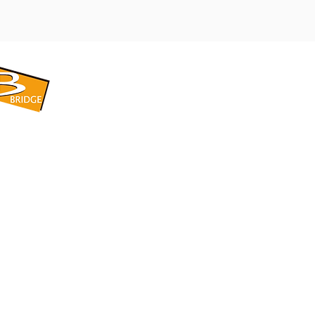
​BRIDGE CORPORATION
​株式会社ブリッジ
〒599-8104 大阪府堺市東区引野町1-5-1
TEL: 072-253-2205 FAX: 072-247-5870
bridge@violet.plala.or.jp
©2022 by 株式会社ブリッジ -