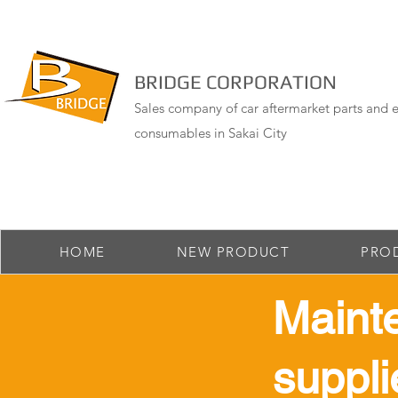
BRIDGE CORPORATION
Sales company of car aftermarket parts and e
consumables in Sakai City
HOME
NEW PRODUCT
PRO
Maint
suppli