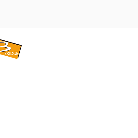
​BRIDGE CORPORATION
​株式会社ブリッジ
〒599-8104 大阪府堺市東区引野町1-5-1
TEL: 072-253-2205 FAX: 072-247-5870
bridge@violet.plala.or.jp
©2022 by 株式会社ブリッジ -