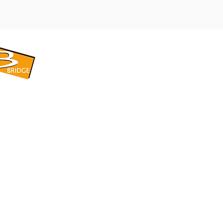
​BRIDGE CORPORATION
​株式会社ブリッジ
〒599-8104 大阪府堺市東区引野町1-5-1
TEL: 072-253-2205 FAX: 072-247-5870
bridge@violet.plala.or.jp
©2022 by 株式会社ブリッジ -