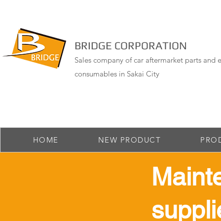
BRIDGE CORPORATION
Sales company of car aftermarket parts and e
consumables in Sakai City
HOME
NEW PRODUCT
PRO
Maint
suppli