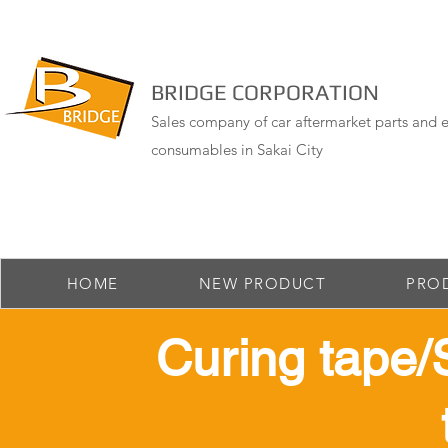
BRIDGE CORPORATION
Sales company of car aftermarket parts and e
consumables in Sakai City
HOME
NEW PRODUCT
PRO
​ Curing tape/