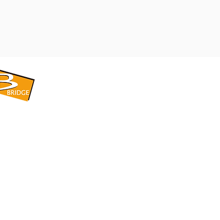
​BRIDGE CORPORATION
​株式会社ブリッジ
〒599-8104 大阪府堺市東区引野町1-5-1
TEL: 072-253-2205 FAX: 072-247-5870
bridge@violet.plala.or.jp
©2022 by 株式会社ブリッジ -