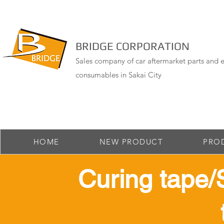
BRIDGE CORPORATION
Sales company of car aftermarket parts and e
consumables in Sakai City
HOME
NEW PRODUCT
PRO
​ Curing tape/