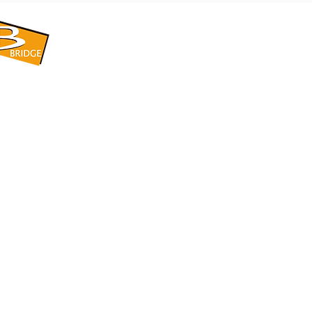
​BRIDGE CORPORATION
​株式会社ブリッジ
〒599-8104 大阪府堺市東区引野町1-5-1
TEL: 072-253-2205 FAX: 072-247-5870
bridge@violet.plala.or.jp
©2022 by 株式会社ブリッジ -