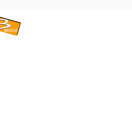
​BRIDGE CORPORATION
​株式会社ブリッジ
〒599-8104 大阪府堺市東区引野町1-5-1
TEL: 072-253-2205 FAX: 072-247-5870
bridge@violet.plala.or.jp
©2022 by 株式会社ブリッジ -