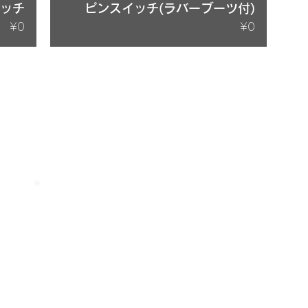
イッチ
ピンスイッチ(ラバーブーツ付)
Price
Price
¥0
¥0
​お気軽にお問い合わせください
072-253-2205
10:00 - 17:00 （土日祝休み）