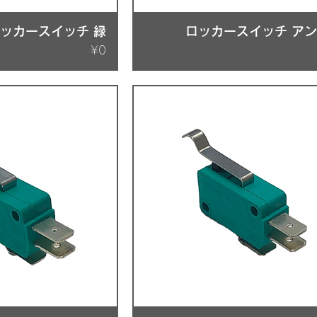
ッカースイッチ 緑
ロッカースイッチ ア
Price
¥0