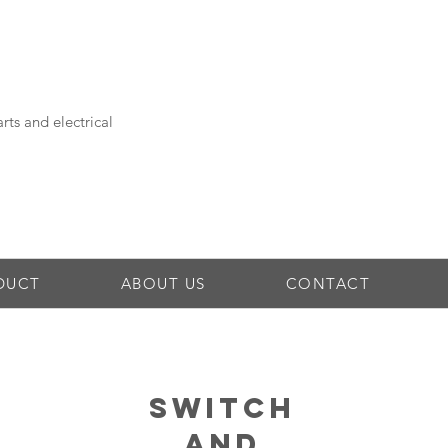
rts and electrical
DUCT
ABOUT US
CONTACT
Switch
and