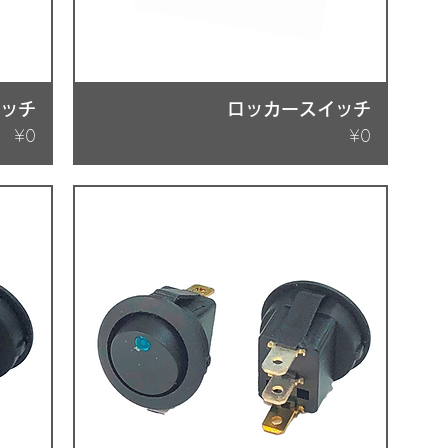
イッチ
ロッカースイッチ
Price
Price
¥0
¥0