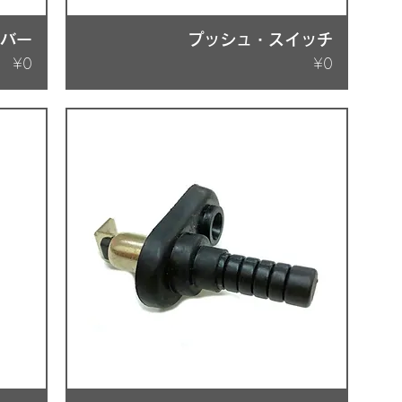
ンバー
プッシュ・スイッチ
Price
Price
¥0
¥0