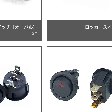
イッチ【オーバル】
ロッカース
Price
¥0