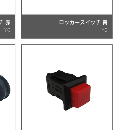
チ 赤
ロッカースイッチ 青
Price
Price
¥0
¥0