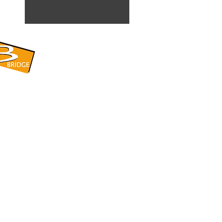
​BRIDGE CORPORATION
​株式会社ブリッジ
〒599-8104 大阪府堺市東区引野町1-5-1
TEL: 072-253-2205 FAX: 072-247-5870
bridge@violet.plala.or.jp
©2022 by 株式会社ブリッジ -