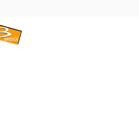
​BRIDGE CORPORATION
​株式会社ブリッジ
〒599-8104 大阪府堺市東区引野町1-5-1
TEL: 072-253-2205 FAX: 072-247-5870
bridge@violet.plala.or.jp
©2022 by 株式会社ブリッジ -