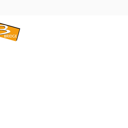
​BRIDGE CORPORATION
​株式会社ブリッジ
〒599-8104 大阪府堺市東区引野町1-5-1
TEL: 072-253-2205 FAX: 072-247-5870
bridge@violet.plala.or.jp
©2022 by 株式会社ブリッジ -