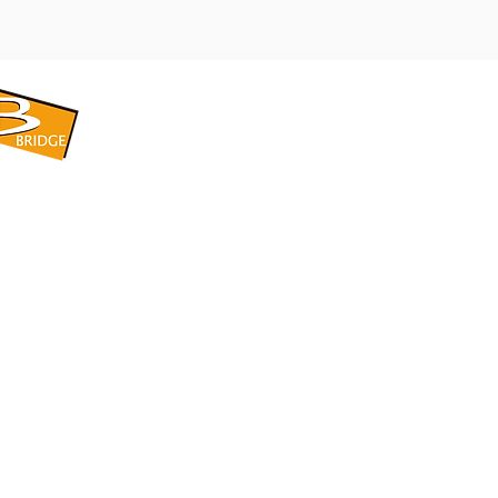
​BRIDGE CORPORATION
​株式会社ブリッジ
〒599-8104 大阪府堺市東区引野町1-5-1
TEL: 072-253-2205 FAX: 072-247-5870
bridge@violet.plala.or.jp
©2022 by 株式会社ブリッジ -